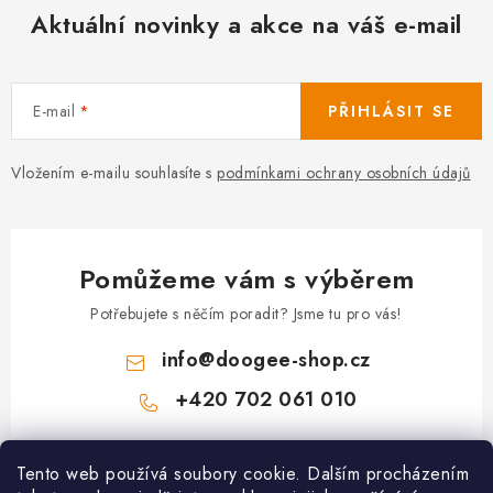
Aktuální novinky a akce na váš e-mail
E-mail
PŘIHLÁSIT SE
Vložením e-mailu souhlasíte s
podmínkami ochrany osobních údajů
Pomůžeme vám s výběrem
Potřebujete s něčím poradit? Jsme tu pro vás!
info
@
doogee-shop.cz
+420 702 061 010
Z
Tento web používá soubory cookie. Dalším procházením
á