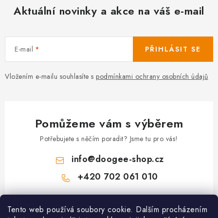
Aktuální novinky a akce na váš e-mail
E-mail
PŘIHLÁSIT SE
Vložením e-mailu souhlasíte s
podmínkami ochrany osobních údajů
Pomůžeme vám s výběrem
Potřebujete s něčím poradit? Jsme tu pro vás!
info
@
doogee-shop.cz
+420 702 061 010
Z
Tento web používá soubory cookie. Dalším procházením
á