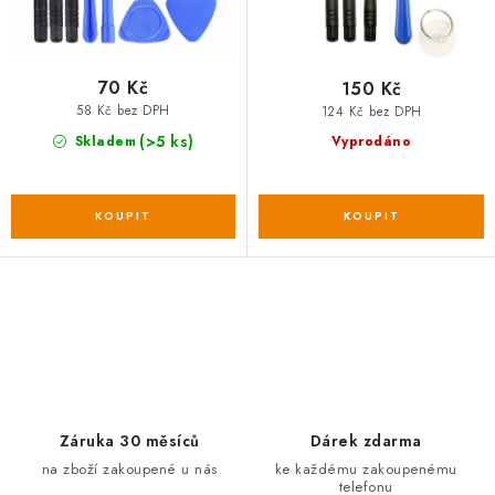
ů
t
ů
70 Kč
150 Kč
58 Kč bez DPH
124 Kč bez DPH
(>5 ks)
Skladem
Vyprodáno
O
v
l
á
d
Záruka 30 měsíců
Dárek zdarma
a
na zboží zakoupené u nás
ke každému zakoupenému
telefonu