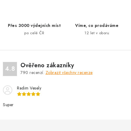
c
í
p
r
Přes 3000 výdejních míst
Víme, co prodáváme
v
po celé ČR
12 let v oboru
k
y
v
ý
Ověřeno zákazníky
p
4.8
790
recenzí.
Zobrazit všechny recenze
i
s
Radim Vesely
u
Super