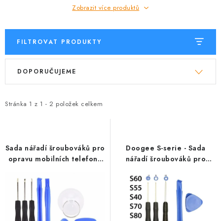
Zobrazit více produktů
FILTROVAT PRODUKTY
V
Ř
DOPORUČUJEME
ý
a
p
z
i
e
Stránka
1
z
1
-
2
položek celkem
s
n
p
í
r
p
Sada nářadí šroubováků pro
Doogee S-serie - Sada
o
r
opravu mobilních telefonů
nářadí šroubováků pro
Doogee
opravu mobilních telefonů
d
o
Doogee
u
d
k
u
t
k