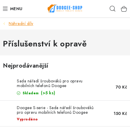
Přejít
Hleda
na
obsah
Náhradní díly
MOBILNÍ TELEFONY
TABLET PC
Příslušenství k opravě
PŘÍSLUŠENSTVÍ DOOGEE
Nejprodávanější
NÁHRADNÍ DÍLY
Sada nářadí šroubováků pro opravu
DALŠÍ ZNAČKY
mobilních telefonů Doogee
70 Kč
(>5 ks)
Skladem
AKČNÍ SLEVY
Doogee S-serie - Sada nářadí šroubováků
pro opravu mobilních telefonů Doogee
150 Kč
Proč nakupovat u nás
Hodnocení obchodu
Kontakty
Vyprodáno
Reklamace
Vrácení zboží
Obchodní podmínky