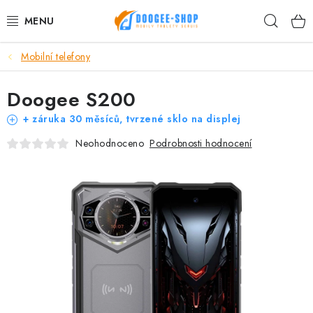
Přejít
Hleda
na
obsah
Mobilní telefony
MOBILNÍ TELEFONY
Doogee S200
TABLET PC
+ záruka 30 měsíců, tvrzené sklo na displej
PŘÍSLUŠENSTVÍ DOOGEE
Podrobnosti hodnocení
Neohodnoceno
NÁHRADNÍ DÍLY
DALŠÍ ZNAČKY
AKČNÍ SLEVY
Proč nakupovat u nás
Hodnocení obchodu
Kontakty
Reklamace
Vrácení zboží
Obchodní podmínky