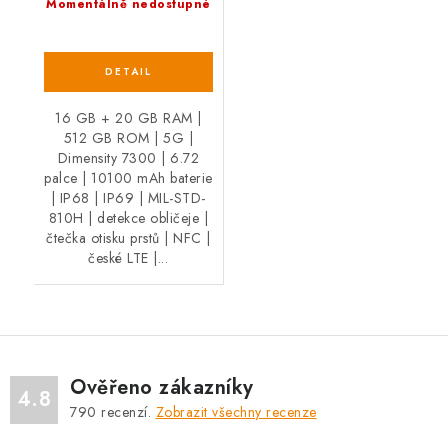
Momentálně nedostupné
16 GB + 20 GB RAM |
512 GB ROM | 5G |
Dimensity 7300 | 6.72
palce | 10100 mAh baterie
| IP68 | IP69 | MIL-STD-
810H | detekce obličeje |
čtečka otisku prstů | NFC |
české LTE |...
Ověřeno zákazníky
4.8
790
recenzí.
Zobrazit všechny recenze