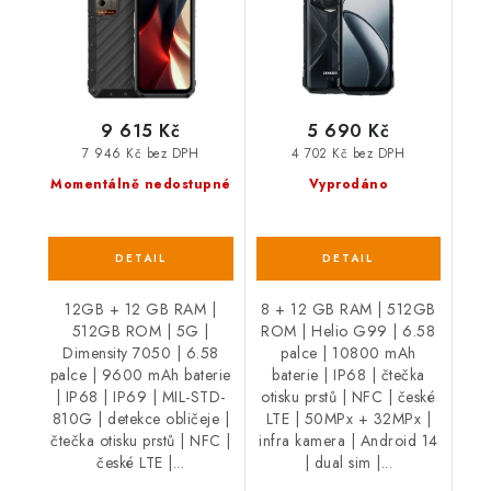
9 615 Kč
5 690 Kč
7 946 Kč bez DPH
4 702 Kč bez DPH
Momentálně nedostupné
Vyprodáno
12GB + 12 GB RAM |
8 + 12 GB RAM | 512GB
512GB ROM | 5G |
ROM | Helio G99 | 6.58
Dimensity 7050 | 6.58
palce | 10800 mAh
palce | 9600 mAh baterie
baterie | IP68 | čtečka
| IP68 | IP69 | MIL-STD-
otisku prstů | NFC | české
810G | detekce obličeje |
LTE | 50MPx + 32MPx |
čtečka otisku prstů | NFC |
infra kamera | Android 14
české LTE |...
| dual sim |...