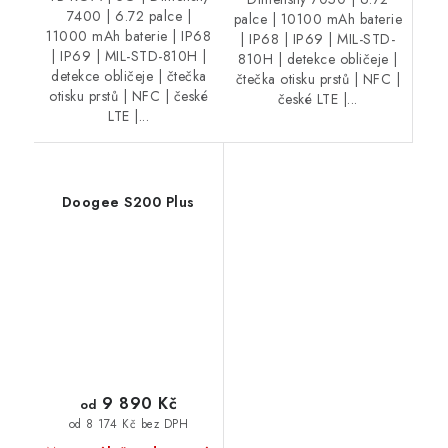
7400 | 6.72 palce |
palce | 10100 mAh baterie
11000 mAh baterie | IP68
| IP68 | IP69 | MIL-STD-
| IP69 | MIL-STD-810H |
810H | detekce obličeje |
detekce obličeje | čtečka
čtečka otisku prstů | NFC |
otisku prstů | NFC | české
české LTE |...
LTE |...
Doogee S200 Plus
9 890 Kč
od
od 8 174 Kč bez DPH