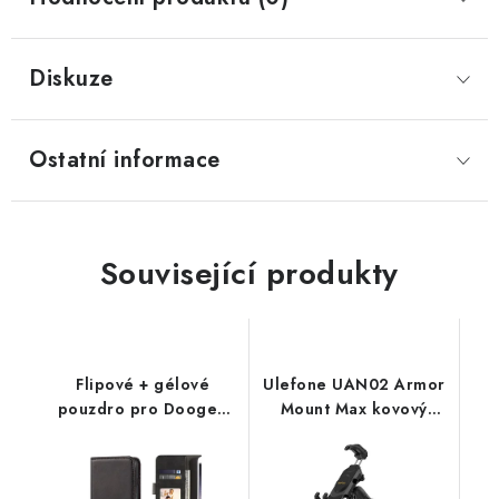
Diskuze
Ostatní informace
Související produkty
Flipové + gélové
Ulefone UAN02 Armor
pouzdro pro Doogee
Mount Max kovový
S200
držák do auta