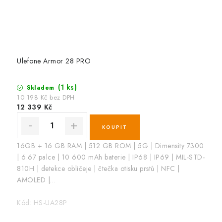
Ulefone Armor 28 PRO
(1 ks)
Skladem
10 198 Kč bez DPH
12 339 Kč
16GB + 16 GB RAM | 512 GB ROM | 5G | Dimensity 7300
| 6.67 palce | 10 600 mAh baterie | IP68 | IP69 | MIL-STD-
810H | detekce obličeje | čtečka otisku prstů | NFC |
AMOLED |...
Kód:
HS-UA28P