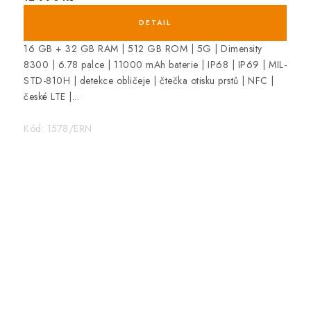
16 GB + 32 GB RAM | 512 GB ROM | 5G | Dimensity
8300 | 6.78 palce | 11000 mAh baterie | IP68 | IP69 | MIL-
STD-810H | detekce obličeje | čtečka otisku prstů | NFC |
české LTE |...
Kód:
1578/ERN