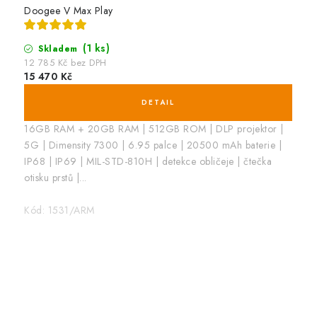
Doogee V Max Play
(1 ks)
Skladem
12 785 Kč bez DPH
15 470 Kč
16GB RAM + 20GB RAM | 512GB ROM | DLP projektor |
5G | Dimensity 7300 | 6.95 palce | 20500 mAh baterie |
IP68 | IP69 | MIL-STD-810H | detekce obličeje | čtečka
otisku prstů |...
Kód:
1531/ARM