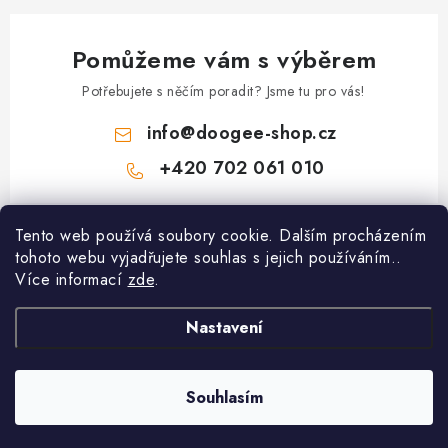
Pomůžeme vám s výběrem
Potřebujete s něčím poradit? Jsme tu pro vás!
info
@
doogee-shop.cz
+420 702 061 010
Z
Tento web používá soubory cookie. Dalším procházením
á
tohoto webu vyjadřujete souhlas s jejich používáním..
Zákaznický servis
p
Více informací
zde
.
a
Proč nakupovat u nás
t
Nastavení
Informace
Hodnocení obchodu
í
Kontakty
Spolupracující výrobci
Souhlasím
Copyright 2026
Doogee-Shop.cz
. Všechna práva vyhrazena.
Reklamace
Způsoby úhrady
Vytvořil Shoptet