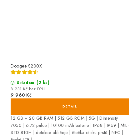
Doogee S200X
(2 ks)
Skladem
8 231 Kč bez DPH
9 960 Kč
12 GB + 20 GB RAM | 512 GB ROM | 5G | Dimensity
7050 | 6.72 palce | 10100 mAh baterie | IP68 | IP69 | MIL-
STD-810H | detekce obličeje | čtečka otisku prstů | NFC |
české LTE |...