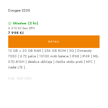
Doogee S200
(2 ks)
Skladem
6 610 Kč bez DPH
7 998 Kč
12 GB + 20 GB RAM | 256 GB ROM | 5G | Dimensity
7050 | 6.72 palce | 10100 mAh baterie | IP68 | IP69 | MIL-
STD-810H | detekce obličeje | čtečka otisku prstů | NFC |
české LTE |...
Kód:
1381/SED