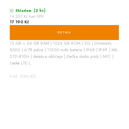
(2 ks)
Skladem
14 207 Kč bez DPH
17 190 Kč
12 GB + 36 GB RAM | 1024 GB ROM | 5G | Dimensity
8300 | 6.78 palce | 11000 mAh baterie | IP68 | IP69 | MIL-
STD-810H | detekce obličeje | čtečka otisku prstů | NFC |
české LTE |...
Kód:
1584/ED