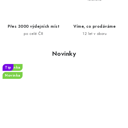
m
i
n
Přes 3000 výdejních míst
Víme, co prodáváme
t
po celé ČR
12 let v oboru
e
r
Novinky
n
Novinka
Tip
e
Tip
Novinka
t
o
v
é
m