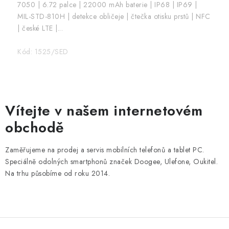
7050 | 6.72 palce | 22000 mAh baterie | IP68 | IP69 |
MIL-STD-810H | detekce obličeje | čtečka otisku prstů | NFC
| české LTE |...
Kód:
1525/SED
Vítejte v našem internetovém
obchodě
Zaměřujeme na prodej a servis mobilních telefonů a tablet PC.
Speciálně odolných smartphonů značek Doogee, Ulefone, Oukitel.
Na trhu působíme od roku 2014.