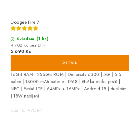
o
b
c
Doogee Fire 7
h
(1 ks)
Skladem
o
4 702 Kč bez DPH
d
5 690 Kč
ě
16GB RAM | 256GB ROM | Dimensity 6300 | 5G | 6.6
palce | 13000 mAh baterie | IP68 | čtečka otisku prstů |
NFC | české LTE | 64MPx + 16MPx | Android 15 | dual sim
| 18W nabíjení
Kód:
1519/ORN