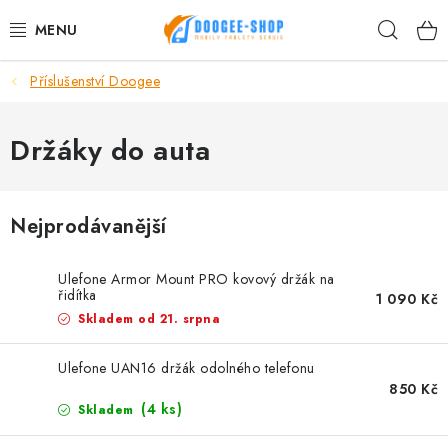
Přejít
Hleda
na
obsah
Příslušenství Doogee
MOBILNÍ TELEFONY
TABLET PC
Držáky do auta
PŘÍSLUŠENSTVÍ DOOGEE
Nejprodávanější
NÁHRADNÍ DÍLY
Ulefone Armor Mount PRO kovový držák na
DALŠÍ ZNAČKY
řidítka
1 090 Kč
Skladem od 21. srpna
AKČNÍ SLEVY
Ulefone UAN16 držák odolného telefonu
850 Kč
Proč nakupovat u nás
Hodnocení obchodu
Kontakty
(4 ks)
Skladem
Reklamace
Vrácení zboží
Obchodní podmínky