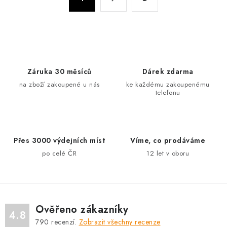
d
t
a
r
c
á
n
í
k
p
o
r
Záruka 30 měsíců
Dárek zdarma
v
v
na zboží zakoupené u nás
ke každému zakoupenému
á
k
telefonu
n
y
í
v
ý
Přes 3000 výdejních míst
Víme, co prodáváme
p
po celé ČR
12 let v oboru
i
s
u
Ověřeno zákazníky
4.8
790
recenzí.
Zobrazit všechny recenze