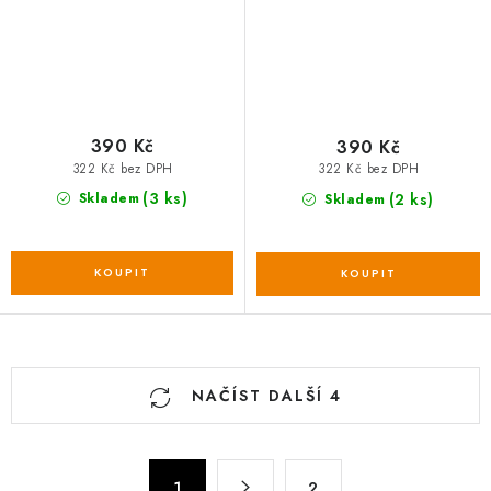
390 Kč
390 Kč
322 Kč bez DPH
322 Kč bez DPH
(3 ks)
(2 ks)
Skladem
Skladem
O
NAČÍST DALŠÍ 4
v
l
á
S
1
2