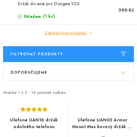
Držák do auta pro Doogee V20
390 Kč
(1 ks)
Skladem
Zobrazit více produktů
FILTROVAT PRODUKTY
V
Ř
DOPORUČUJEME
ý
a
p
z
i
e
Stránka
1
z
2
-
16
položek celkem
s
n
p
í
r
p
Ulefone UAN16 držák
Ulefone UAN02 Armor
o
r
odolného telefonu
Mount Max kovový držák do
auta
d
o