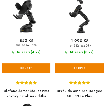
u
d
k
u
t
k
ů
t
ů
850 Kč
1 990 Kč
702 Kč bez DPH
1 645 Kč bez DPH
(4 ks)
(3 ks)
Skladem
Skladem
Ulefone Armor Mount PRO
Držák do auta pro Doogee
kovový držák na řidítka
S88PRO a Plus