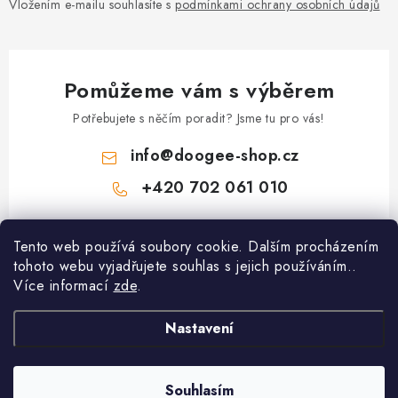
Vložením e-mailu souhlasíte s
podmínkami ochrany osobních údajů
Pomůžeme vám s výběrem
Potřebujete s něčím poradit? Jsme tu pro vás!
info
@
doogee-shop.cz
+420 702 061 010
Z
Tento web používá soubory cookie. Dalším procházením
á
tohoto webu vyjadřujete souhlas s jejich používáním..
Zákaznický servis
p
Více informací
zde
.
a
Proč nakupovat u nás
t
Nastavení
Informace
Hodnocení obchodu
í
Kontakty
Spolupracující výrobci
Souhlasím
Copyright 2026
Doogee-Shop.cz
. Všechna práva vyhrazena.