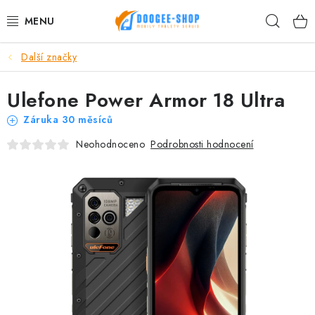
Přejít
Hleda
na
obsah
Další značky
MOBILNÍ TELEFONY
Ulefone Power Armor 18 Ultra
TABLET PC
Záruka 30 měsíců
PŘÍSLUŠENSTVÍ DOOGEE
Podrobnosti hodnocení
Neohodnoceno
NÁHRADNÍ DÍLY
DALŠÍ ZNAČKY
AKČNÍ SLEVY
Proč nakupovat u nás
Hodnocení obchodu
Kontakty
Reklamace
Vrácení zboží
Obchodní podmínky