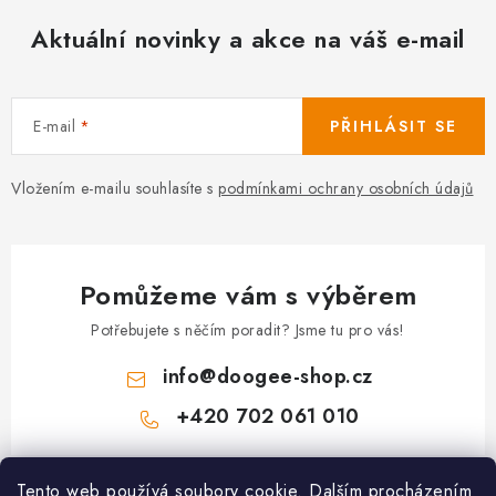
Aktuální novinky a akce na váš e-mail
E-mail
PŘIHLÁSIT SE
Vložením e-mailu souhlasíte s
podmínkami ochrany osobních údajů
Pomůžeme vám s výběrem
Potřebujete s něčím poradit? Jsme tu pro vás!
info
@
doogee-shop.cz
+420 702 061 010
Z
Tento web používá soubory cookie. Dalším procházením