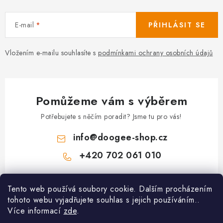
E-mail
PŘIHLÁSIT SE
Vložením e-mailu souhlasíte s
podmínkami ochrany osobních údajů
Pomůžeme vám s výběrem
Potřebujete s něčím poradit? Jsme tu pro vás!
info
@
doogee-shop.cz
+420 702 061 010
Z
Tento web používá soubory cookie. Dalším procházením
á
tohoto webu vyjadřujete souhlas s jejich používáním..
Zákaznický servis
p
Více informací
zde
.
a
Proč nakupovat u nás