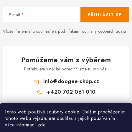
E-mail
PŘIHLÁSIT SE
Vložením e-mailu souhlasíte s
podmínkami ochrany osobních údajů
Pomůžeme vám s výběrem
Potřebujete s něčím poradit? Jsme tu pro vás!
info
@
doogee-shop.cz
+420 702 061 010
Z
Tento web používá soubory cookie. Dalším procházením
á
tohoto webu vyjadřujete souhlas s jejich používáním..
Zákaznický servis
p
Více informací
zde
.
a
Proč nakupovat u nás