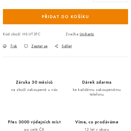
Měrná cena:
PŘIDAT DO KOŠÍKU
Kód zboží:
HS-UT3FC
Značka:
Unihertz
Tisk
Zeptat se
Sdílet
Záruka 30 měsíců
Dárek zdarma
na zboží zakoupené u nás
ke každému zakoupenému
telefonu
Přes 3000 výdejních míst
Víme, co prodáváme
po celé ČR
12 let v oboru