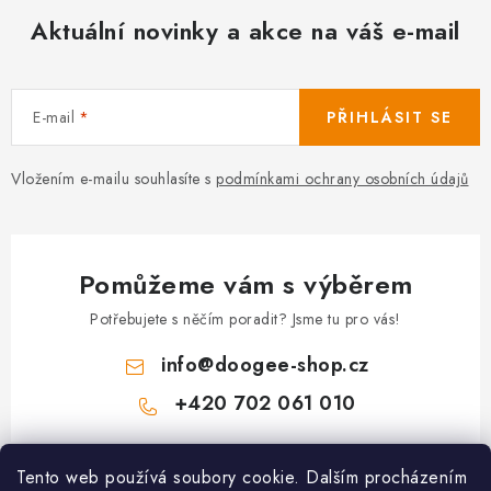
Aktuální novinky a akce na váš e-mail
E-mail
PŘIHLÁSIT SE
Vložením e-mailu souhlasíte s
podmínkami ochrany osobních údajů
Pomůžeme vám s výběrem
Potřebujete s něčím poradit? Jsme tu pro vás!
info
@
doogee-shop.cz
+420 702 061 010
Z
Tento web používá soubory cookie. Dalším procházením
á