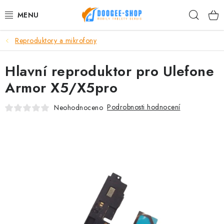
Přejít
Hleda
na
obsah
Reproduktory a mikrofony
MOBILNÍ TELEFONY
Hlavní reproduktor pro Ulefone
TABLET PC
Armor X5/X5pro
PŘÍSLUŠENSTVÍ DOOGEE
Podrobnosti hodnocení
Neohodnoceno
NÁHRADNÍ DÍLY
DALŠÍ ZNAČKY
AKČNÍ SLEVY
Proč nakupovat u nás
Hodnocení obchodu
Kontakty
Reklamace
Vrácení zboží
Obchodní podmínky