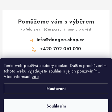
Pomůžeme vám s výběrem
Potřebujete s něčím poradit? Jsme tu pro vás!
info
@
doogee-shop.cz
+420 702 061 010
Z
Tento web používá soubory cookie. Dalším procházením
á
tohoto webu vyjadřujete souhlas s jejich používáním..
Zákaznický servis
p
Více informací
zde
.
a
Proč nakupovat u nás
t
Nastavení
Informace
Hodnocení obchodu
í
Kontakty
Spolupracující výrobci
Souhlasím
Copyright 2026
Doogee-Shop.cz
. Všechna práva vyhrazena.
Reklamace
Způsoby úhrady
Vytvořil Shoptet