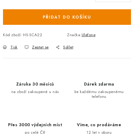
Měrná cena:
PŘIDAT DO KOŠÍKU
Kód zboží:
HS-SCA22
Značka:
Ulefone
Tisk
Zeptat se
Sdílet
Záruka 30 měsíců
Dárek zdarma
na zboží zakoupené u nás
ke každému zakoupenému
telefonu
Přes 3000 výdejních míst
Víme, co prodáváme
po celé ČR
12 let v oboru