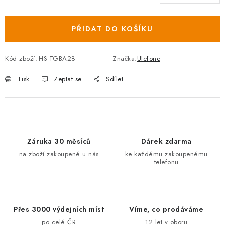
Měrná cena:
PŘIDAT DO KOŠÍKU
Kód zboží:
HS-TGBA28
Značka:
Ulefone
Tisk
Zeptat se
Sdílet
Záruka 30 měsíců
Dárek zdarma
na zboží zakoupené u nás
ke každému zakoupenému
telefonu
Přes 3000 výdejních míst
Víme, co prodáváme
po celé ČR
12 let v oboru