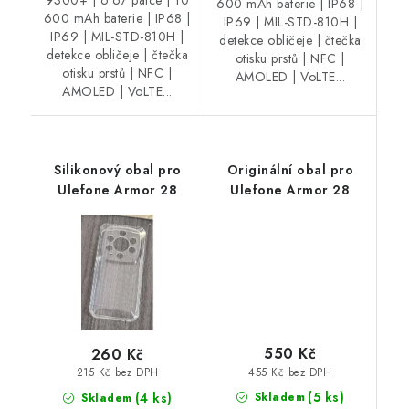
600 mAh baterie | IP68 |
600 mAh baterie | IP68 |
IP69 | MIL-STD-810H |
IP69 | MIL-STD-810H |
detekce obličeje | čtečka
detekce obličeje | čtečka
otisku prstů | NFC |
otisku prstů | NFC |
AMOLED | VoLTE...
AMOLED | VoLTE...
Silikonový obal pro
Originální obal pro
Ulefone Armor 28
Ulefone Armor 28
550 Kč
260 Kč
455 Kč bez DPH
215 Kč bez DPH
(5 ks)
(4 ks)
Skladem
Skladem