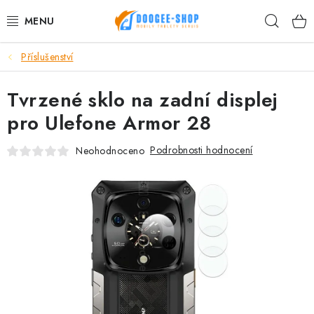
Přejít
Hleda
na
obsah
Příslušenství
MOBILNÍ TELEFONY
Tvrzené sklo na zadní displej
TABLET PC
pro Ulefone Armor 28
PŘÍSLUŠENSTVÍ DOOGEE
Podrobnosti hodnocení
Neohodnoceno
NÁHRADNÍ DÍLY
DALŠÍ ZNAČKY
AKČNÍ SLEVY
Proč nakupovat u nás
Hodnocení obchodu
Kontakty
Reklamace
Vrácení zboží
Obchodní podmínky