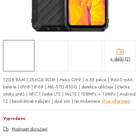
+ další (2)
12GB RAM | 256GB ROM | Helio G99 | 6.58 palce | 9600 mAh
baterie | IP68 | IP69 | MIL-STD-810G | detekce obličeje | čtečka
otisku prstů | NFC | české LTE | VoLTE | 108MPx + 16MPx | Android
12 | bezdrátové nabíjení | dual sim | termokamera
Více informací
Vyprodáno
Možnosti doručení