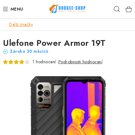
Přejít
Hleda
na
obsah
Další značky
MOBILNÍ TELEFONY
Ulefone Power Armor 19T
TABLET PC
Záruka 30 měsíců
PŘÍSLUŠENSTVÍ DOOGEE
Podrobnosti hodnocení
1 hodnocení
NÁHRADNÍ DÍLY
DALŠÍ ZNAČKY
AKČNÍ SLEVY
Proč nakupovat u nás
Hodnocení obchodu
Kontakty
Reklamace
Vrácení zboží
Obchodní podmínky