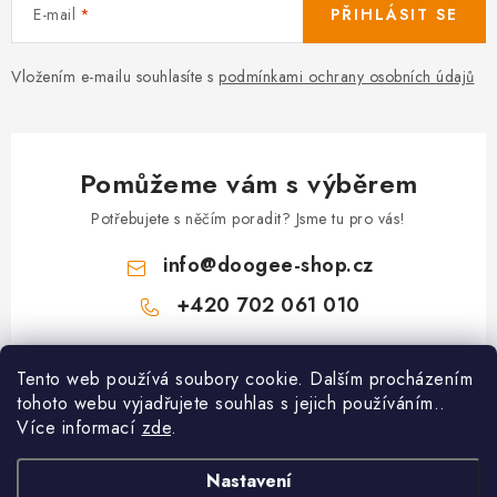
E-mail
PŘIHLÁSIT SE
Vložením e-mailu souhlasíte s
podmínkami ochrany osobních údajů
Pomůžeme vám s výběrem
Potřebujete s něčím poradit? Jsme tu pro vás!
info
@
doogee-shop.cz
+420 702 061 010
Z
Tento web používá soubory cookie. Dalším procházením
á
tohoto webu vyjadřujete souhlas s jejich používáním..
Zákaznický servis
p
Více informací
zde
.
a
Proč nakupovat u nás
t
Nastavení
Informace
Hodnocení obchodu